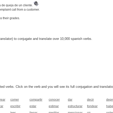
 de queja de un cliente.
plaint call from a customer.
s their grades.
anslator) to conjugate and translate over 10,000 spanish verbs.
 verbs. Click on the verb and you will see its full conjugation and translatio
rear
comer
compartir
conocer
dar
decir
depr
ar
escribir
estar
estimar
estructurar
fondear
habe
leer
llegar
meditar
mencionar
oir
orde