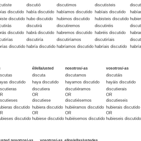
cutiste
discutió
discutimos
discutisteis
discut
ías discutido
había discutido
habíamos discutido
habíais discutido
había
iste discutido
hubo discutido
hubimos discutido
hubisteis discutido
hubier
cutirás
discutirá
discutiremos
discutiréis
discut
rás discutido
habrá discutido
habremos discutido
habréis discutido
habra
cutirías
discutiría
discutiríamos
discutiríais
discut
rías discutido
habría discutido
habríamos discutido
habríais discutido
habría
ú
él/ella/usted
nosotros/-as
vosotros/-as
iscutas
discuta
discutamos
discutáis
ayas discutido
haya discutido
hayamos discutido
hayáis discutido
iscutieras
discutiera
discutiéramos
discutierais
R
OR
OR
OR
iscutieses
discutiese
discutiésemos
discutieseis
ubieras discutido
hubiera discutido
hubiéramos discutido
hubierais discutido
R
OR
OR
OR
ubieses discutido
hubiese discutido
hubiésemos discutido
hubieseis discutido
/usted
nosotros/-as
vosotros/-as
ellos/ellas/ustedes