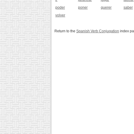
poder
poner
querer
saber
volver
Return to the
Spanish Verb Conjugation
index p