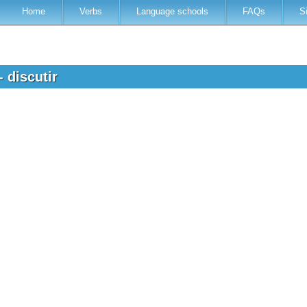
Home
Verbs
Language schools
FAQs
S
- discutir