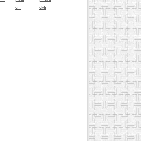
ver
vivir