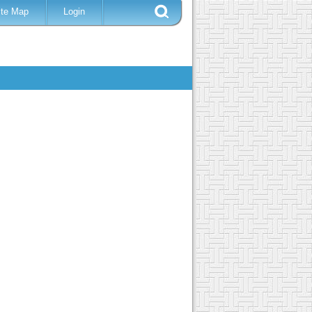
ite Map
Login