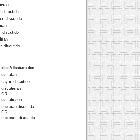
ieron
n discutido
on discutido
irán
n discutido
irían
n discutido
ellos/ellas/ustedes
discutan
hayan discutido
discutieran
OR
discutiesen
hubieran discutido
OR
hubiesen discutido