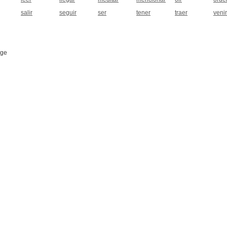
salir
seguir
ser
tener
traer
venir
age