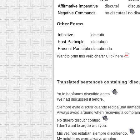
Affirmative Imperative
discute!
discut
Negative Commands
no discutas!
no dis
Other Forms
Infinitive
discutir
Past Participle
discutido
Present Participle
discutiendo
Want to print this verb chart?
Click here
Translated sentences containing 'discu
Ya lo habíamos discutido antes.
We had discussed it before.
Siempre evite discutir cuando reciba una llamad
Always avoid arguing when receiving a complaint
No quiero discutir contigo.
I don't want to argue with you.
Mis vecinos estaban siempre discutiendo.
My neighbors were always arguing.