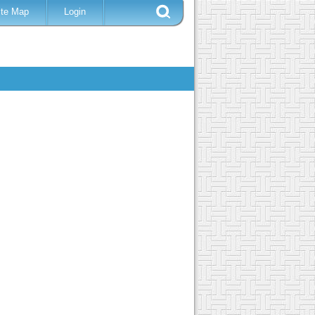
ite Map
Login