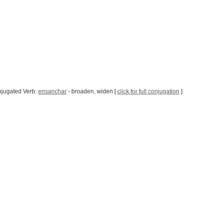
njugated Verb:
ensanchar
- broaden, widen [
click for full conjugation
]