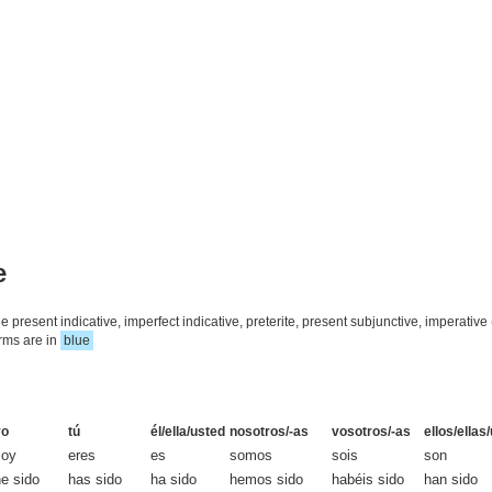
e
in the present indicative, imperfect indicative, preterite, present subjunctive, impera
rms are in
blue
yo
tú
él/ella/usted
nosotros/-as
vosotros/-as
ellos/ellas
soy
eres
es
somos
sois
son
e sido
has sido
ha sido
hemos sido
habéis sido
han sido