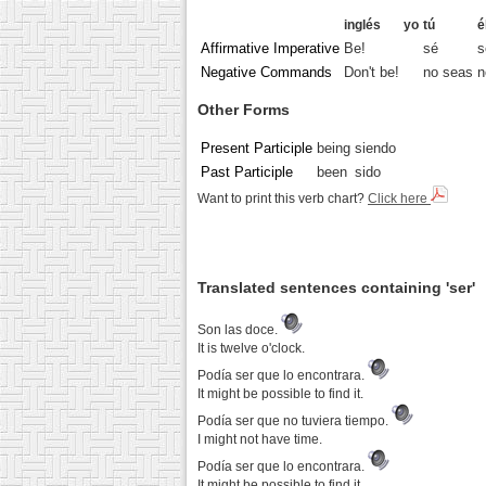
inglés
yo
tú
é
Affirmative Imperative
Be!
sé
s
Negative Commands
Don't be!
no seas
n
Other Forms
Present Participle
being
siendo
Past Participle
been
sido
Want to print this verb chart?
Click here
Translated sentences containing 'ser'
Son las doce.
It is twelve o'clock.
Podía ser que lo encontrara.
It might be possible to find it.
Podía ser que no tuviera tiempo.
I might not have time.
Podía ser que lo encontrara.
It might be possible to find it.