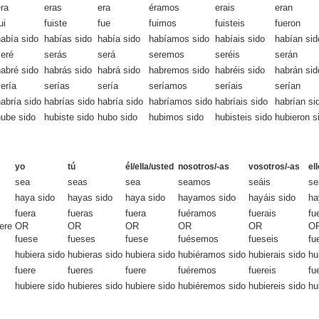
ra
eras
era
éramos
erais
eran
ui
fuiste
fue
fuimos
fuisteis
fueron
abía sido
habías sido
había sido
habíamos sido
habíais sido
habían sid
seré
serás
será
seremos
seréis
serán
abré sido
habrás sido
habrá sido
habremos sido
habréis sido
habrán sid
ería
serías
sería
seríamos
seríais
serían
abría sido
habrías sido
habría sido
habríamos sido
habríais sido
habrían si
hube sido
hubiste sido
hubo sido
hubimos sido
hubisteis sido
hubieron s
yo
tú
él/ella/usted
nosotros/-as
vosotros/-as
el
sea
seas
sea
seamos
seáis
se
haya sido
hayas sido
haya sido
hayamos sido
hayáis sido
ha
fuera
fueras
fuera
fuéramos
fuerais
fu
ere
OR
OR
OR
OR
OR
O
fuese
fueses
fuese
fuésemos
fueseis
fu
hubiera sido
hubieras sido
hubiera sido
hubiéramos sido
hubierais sido
hu
fuere
fueres
fuere
fuéremos
fuereis
fu
hubiere sido
hubieres sido
hubiere sido
hubiéremos sido
hubiereis sido
hu