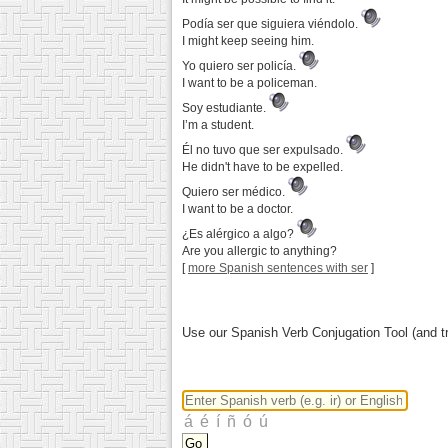
Podía ser que siguiera viéndolo.
I might keep seeing him.
Yo quiero ser policía.
I want to be a policeman.
Soy estudiante.
I’m a student.
Él no tuvo que ser expulsado.
He didn't have to be expelled.
Quiero ser médico.
I want to be a doctor.
¿Es alérgico a algo?
Are you allergic to anything?
[
more Spanish sentences with ser
]
Use our Spanish Verb Conjugation Tool (and tr