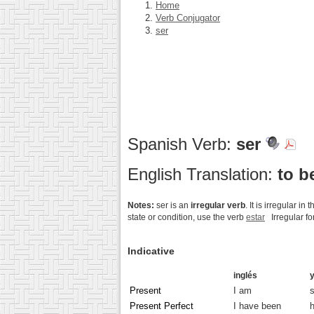
Home
Verb Conjugator
ser
Spanish Verb:
ser
English Translation:
to b
Notes:
ser is an
irregular verb
. It is irregular 
state or condition, use the verb
estar
Irregular fo
Indicative
inglés
Present
I am
Present Perfect
I have been
h