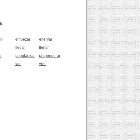
n.
ir
empezar
enervar
llegar
llenar
r
popularizar
preponderar
ver
vivir