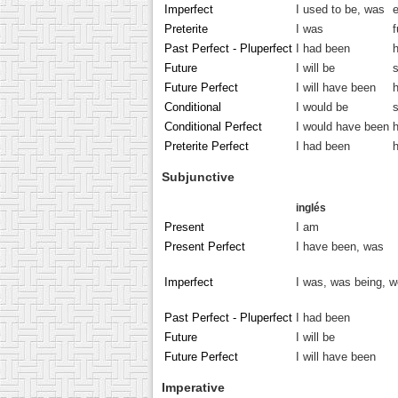
Imperfect
I used to be, was
e
Preterite
I was
f
Past Perfect - Pluperfect
I had been
h
Future
I will be
Future Perfect
I will have been
h
Conditional
I would be
s
Conditional Perfect
I would have been
h
Preterite Perfect
I had been
Subjunctive
inglés
Present
I am
Present Perfect
I have been, was
Imperfect
I was, was being, w
Past Perfect - Pluperfect
I had been
Future
I will be
Future Perfect
I will have been
Imperative