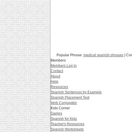
Popular Phrase:
medical spanish phrases
| Co
Members
Members Log in
Contact
About
Help
Resources
Spanish Sentences by Example
Spanish Placement Test
Verb Conjugator
Kids Corner
Games
Spanish for Kids
Teacher's Resources
Spanish Worksheets