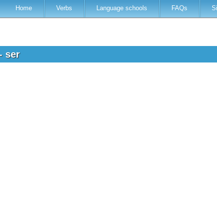
Home
Verbs
Language schools
FAQs
S
- ser