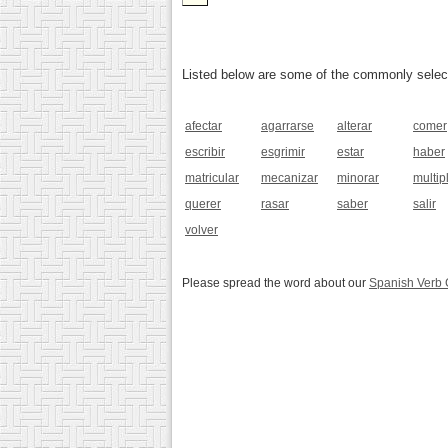
Listed below are some of the commonly selected
afectar
agarrarse
alterar
comer
escribir
esgrimir
estar
haber
matricular
mecanizar
minorar
multip
querer
rasar
saber
salir
volver
Please spread the word about our
Spanish Verb 