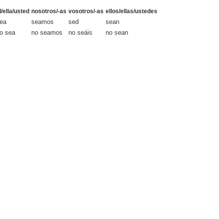
l/ella/usted
nosotros/-as
vosotros/-as
ellos/ellas/ustedes
ea
seamos
sed
sean
o sea
no seamos
no seáis
no sean