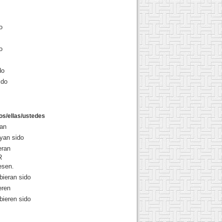
o
o
do
ido
los/ellas/ustedes
an
yan sido
eran
R
esen.
bieran sido
eren
bieren sido