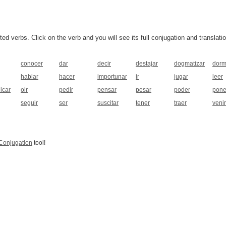
 verbs. Click on the verb and you will see its full conjugation and translatio
conocer
dar
decir
destajar
dogmatizar
dorm
hablar
hacer
importunar
ir
jugar
leer
licar
oir
pedir
pensar
pesar
poder
pone
seguir
ser
suscitar
tener
traer
venir
Conjugation
tool!