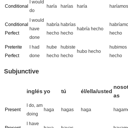
I would
Conditional
haría
harías
haría
haríamo
do
I would
Conditional
habría
habrías
habríam
have
habría hecho
Perfect
hecho
hecho
hecho
done
Preterite
I had
hube
hubiste
hubimos
hubo hecho
Perfect
done
hecho
hecho
hecho
Subjunctive
nosot
inglés
yo
tú
él/ella/usted
as
I do, am
Present
haga
hagas
haga
hagam
doing
I have
Present
haya
hayas
hayam