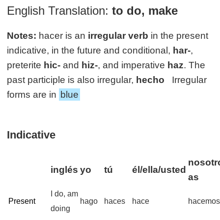
English Translation:
to do, make
Notes:
hacer is an
irregular verb
in the present
indicative, in the future and conditional,
har-
,
preterite
hic-
and
hiz-
, and imperative
haz
. The
past participle is also irregular,
hecho
Irregular
forms are in
blue
Indicative
nosotr
inglés
yo
tú
él/ella/usted
as
I do, am
Present
hago
haces
hace
hacemo
doing