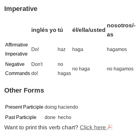
Imperative
nosotros/-
inglés
yo
tú
él/ella/usted
as
Affirmative
Do!
haz
haga
hagamos
Imperative
Negative
Don't
no
no haga
no hagamos
Commands
do!
hagas
Other Forms
Present Participle
doing
haciendo
Past Participle
done
hecho
Want to print this verb chart?
Click here