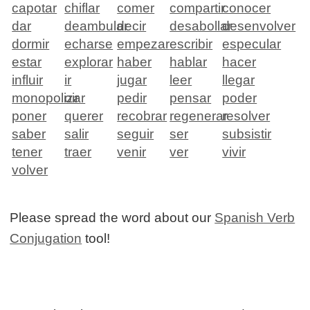
capotar
chiflar
comer
compartir
conocer
dar
deambular
decir
desabollar
desenvolver
dormir
echarse
empezar
escribir
especular
estar
explorar
haber
hablar
hacer
influir
ir
jugar
leer
llegar
monopolizar
oir
pedir
pensar
poder
poner
querer
recobrar
regenerar
resolver
saber
salir
seguir
ser
subsistir
tener
traer
venir
ver
vivir
volver
Please spread the word about our
Spanish Verb
Conjugation
tool!