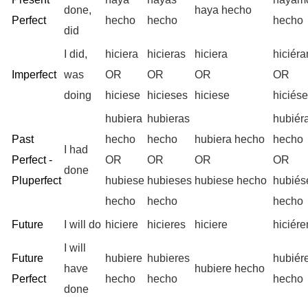
done,
haya hecho
Perfect
hecho
hecho
hecho
did
I did,
hiciera
hicieras
hiciera
hiciér
Imperfect
was
OR
OR
OR
OR
doing
hiciese
hicieses
hiciese
hiciés
hubiera
hubieras
hubiér
Past
hecho
hecho
hubiera hecho
hecho
I had
Perfect -
OR
OR
OR
OR
done
Pluperfect
hubiese
hubieses
hubiese hecho
hubié
hecho
hecho
hecho
Future
I will do
hiciere
hicieres
hiciere
hiciér
I will
Future
hubiere
hubieres
hubiér
have
hubiere hecho
Perfect
hecho
hecho
hecho
done