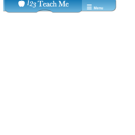
☰
Menu