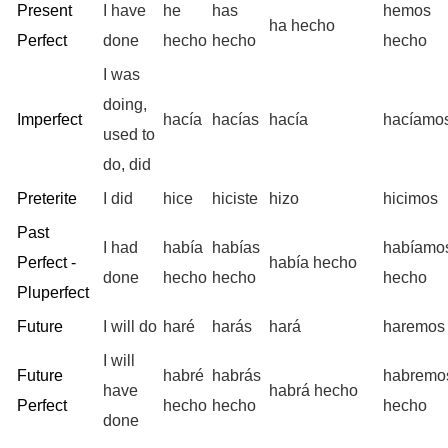
Present
I have
he
has
hemos
ha hecho
Perfect
done
hecho
hecho
hecho
I was
doing,
Imperfect
hacía
hacías
hacía
hacíamo
used to
do, did
Preterite
I did
hice
hiciste
hizo
hicimos
Past
I had
había
habías
habíamo
Perfect -
había hecho
done
hecho
hecho
hecho
Pluperfect
Future
I will do
haré
harás
hará
haremos
I will
Future
habré
habrás
habremo
have
habrá hecho
Perfect
hecho
hecho
hecho
done