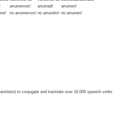
!
arruinemos!
arruinad!
arruinen!
ine!
no arruinemos!
no arruinéis!
no arruinen!
anslator) to conjugate and translate over 10,000 spanish verbs.