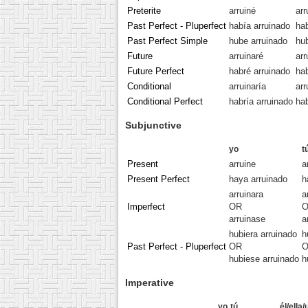
Preterite
arruiné
arr
Past Perfect - Pluperfect
había arruinado
hab
Past Perfect Simple
hube arruinado
hub
Future
arruinaré
arr
Future Perfect
habré arruinado
hab
Conditional
arruinaría
arr
Conditional Perfect
habría arruinado
hab
Subjunctive
yo
t
Present
arruine
a
Present Perfect
haya arruinado
h
arruinara
a
Imperfect
OR
arruinase
a
hubiera arruinado
h
Past Perfect - Pluperfect
OR
hubiese arruinado
h
Imperative
yo
tú
él/ella