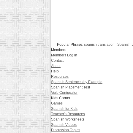
Popular Phrase:
spanish translation
|
Spanish 
Members
Members Log in
Contact
About
Help
Resources
Spanish Sentences by Example
Spanish Placement Test
Verb Conjugator
Kids Corner
Games
Spanish for Kids
Teacher's Resources
Spanish Worksheets
Spanish Videos
Discussion Topics