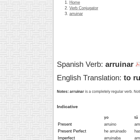
Home
Verb Conjugator
arruinar
Spanish Verb:
arruinar
English Translation:
to r
Notes:
arruinar
is a completely regular verb. Not
Indicative
yo
tú
Present
arruino
arr
Present Perfect
he arruinado
has
Imperfect
arruinaba
arr