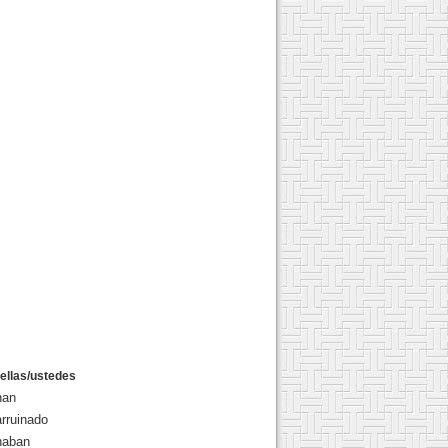
/ellas/ustedes
nan
rruinado
naban