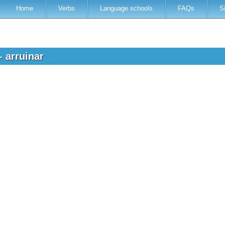
Home
Verbs
Language schools
FAQs
S
- arruinar