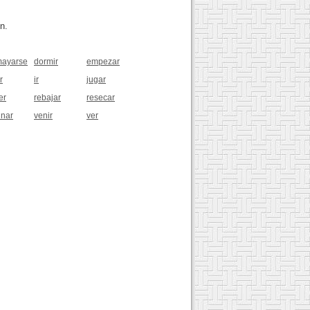
n.
ayarse
dormir
empezar
r
ir
jugar
er
rebajar
resecar
inar
venir
ver