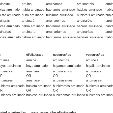
uinaste
arruinó
arruinamos
arruinasteis
arrui
ías arruinado
había arruinado
habíamos arruinado
habíais arruinado
había
iste arruinado
hubo arruinado
hubimos arruinado
hubisteis arruinado
hubie
uinarás
arruinará
arruinaremos
arruinaréis
arrui
rás arruinado
habrá arruinado
habremos arruinado
habréis arruinado
habra
uinarías
arruinaría
arruinaríamos
arruinaríais
arrui
rías arruinado
habría arruinado
habríamos arruinado
habríais arruinado
habrí
ú
él/ella/usted
nosotros/-as
vosotros/-as
rruines
arruine
arruinemos
arruinéis
ayas arruinado
haya arruinado
hayamos arruinado
hayáis arruinado
rruinaras
arruinara
arruináramos
arruinarais
OR
OR
OR
OR
rruinases
arruinase
arruinásemos
arruinaseis
ubieras arruinado
hubiera arruinado
hubiéramos arruinado
hubierais arruinad
OR
OR
OR
OR
ubieses arruinado
hubiese arruinado
hubiésemos arruinado
hubieseis arruinad
/usted
nosotros/-as
vosotros/-as
ellos/ellas/ustedes