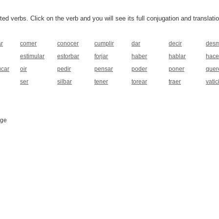
 verbs. Click on the verb and you will see its full conjugation and translatio
ar
comer
conocer
cumplir
dar
decir
desm
estimular
estorbar
forjar
haber
hablar
hace
car
oir
pedir
pensar
poder
poner
quer
ser
silbar
tener
torear
traer
vatic
age