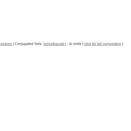
Lessons
| Conjugated Verb:
sonre&iacute;r
- to smile [
click for full conjugation
]