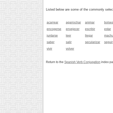
Listed below are some of the commonly selected
acarrear
agarrochar
animar
bolse
encogerse
envejecer
escribir
estar
juntarse
leer
llegar
machu
saber
salir
secularizar
seguir
vivir
volver
Return to the
Spanish Verb Conjugation
index p