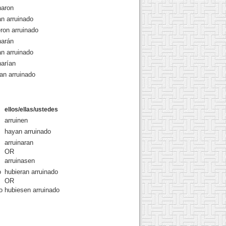
naron
n arruinado
ron arruinado
narán
n arruinado
narían
an arruinado
ellos/ellas/ustedes
arruinen
hayan arruinado
arruinaran
OR
arruinasen
o
hubieran arruinado
OR
o
hubiesen arruinado