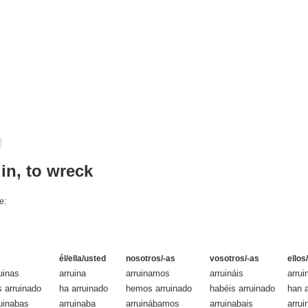
uin, to wreck
e:
él/ella/usted
nosotros/-as
vosotros/-as
ellos
uinas
arruina
arruinamos
arruináis
arrui
 arruinado
ha arruinado
hemos arruinado
habéis arruinado
han a
uinabas
arruinaba
arruinábamos
arruinabais
arrui