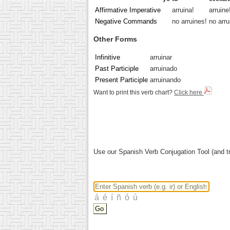
Affirmative Imperative
arruina!
arruine
Negative Commands
no arruines!
no arru
Other Forms
Infinitive
arruinar
Past Participle
arruinado
Present Participle
arruinando
Want to print this verb chart?
Click here
Use our Spanish Verb Conjugation Tool (and tr