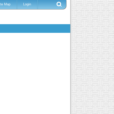
ite Map
Login