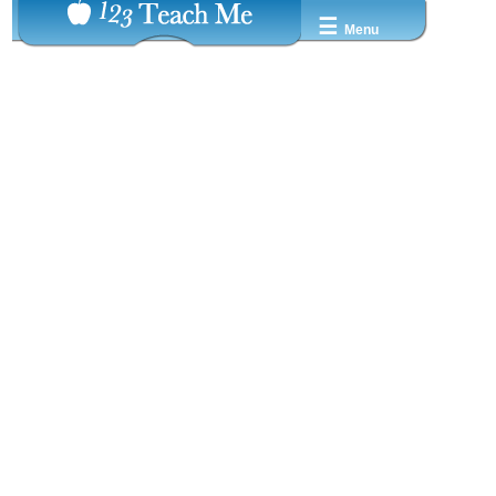
☰
Menu